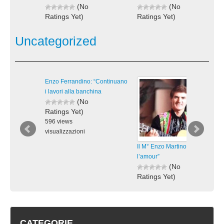
(No
(No
Ratings Yet)
Ratings Yet)
1.777 views
1.740 views
visualizzazioni
visualizzazioni
Uncategorized
Enzo Ferrandino: “Continuano
i lavori alla banchina
(No
Ratings Yet)
596 views
visualizzazioni
Il M° Enzo Martino in “Hymne à
l’amour”
(No
Ratings Yet)
1.933 views
visualizzazioni
CATEGORIE