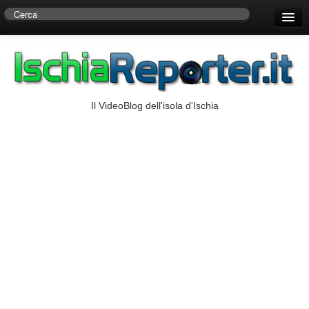
Home
Centro di Ricerche Storiche D’Ambra
Numeri Utili
Il VideoBlog dell'isola d'Ischia