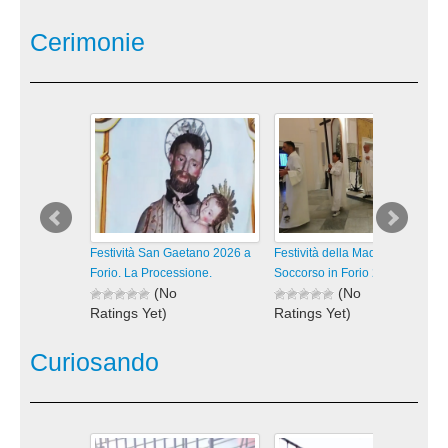
visualizzazioni
visualizzazioni
Cerimonie
Festività San Gaetano 2026 a
Festività della Madonna del
Forio. La Processione.
Soccorso in Forio 2026. La
(No
(No
Ratings Yet)
Ratings Yet)
46 views
64 views
visualizzazioni
visualizzazioni
Curiosando