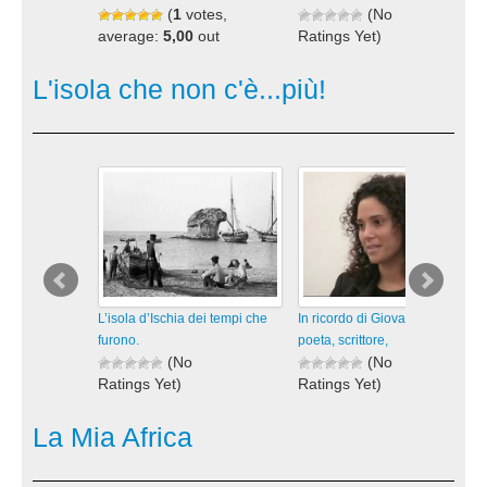
(
1
votes,
(No
average:
5,00
out
Ratings Yet)
of 5)
1.768 views
1.472 views
visualizzazioni
L'isola che non c'è...più!
visualizzazioni
L’isola d’Ischia dei tempi che
In ricordo di Giovanni Verde,
furono.
poeta, scrittore,
(No
(No
Ratings Yet)
Ratings Yet)
409 views
356 views
visualizzazioni
visualizzazioni
La Mia Africa