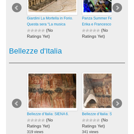
Giardini La Mortella in Forio.
Panza Summer Fest 2026.
Questa sera “La musica
Erika e Francesco in “Vivo
(No
(No
Ratings Yet)
Ratings Yet)
24 views
44 views
visualizzazioni
visualizzazioni
Bellezze d'Italia
Bellezze d’Italia: SIENA 6.
Bellezze d’Italia: SIENA 5.
(No
(No
Ratings Yet)
Ratings Yet)
319 views
341 views