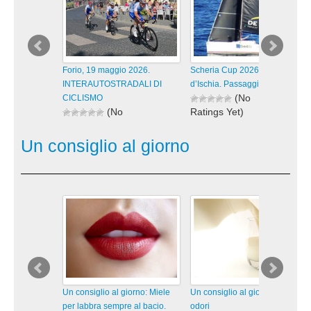
Forio, 19 maggio 2026.
Scheria Cup 2026 Isola
INTERAUTOSTRADALI DI
d’Ischia. Passaggi lungo la
(No
CICLISMO
(No
Ratings Yet)
Ratings Yet)
192 views
180 views
visualizzazioni
Un consiglio al giorno
visualizzazioni
Un consiglio al giorno: Miele
Un consiglio al giorno: Addio
per labbra sempre al bacio.
odori