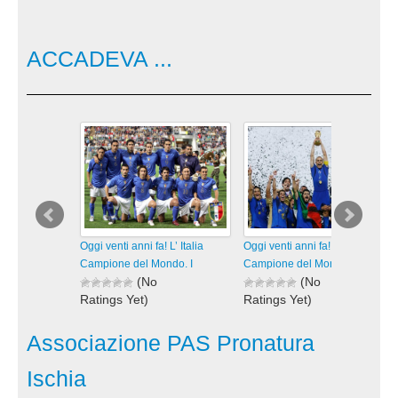
ACCADEVA ...
Oggi venti anni fa! L’ Italia
Oggi venti anni fa! L’ Italia
Campione del Mondo. I
Campione del Mondo. I
(No
(No
Ratings Yet)
Ratings Yet)
115 views
102 views
visualizzazioni
visualizzazioni
Associazione PAS Pronatura
Ischia