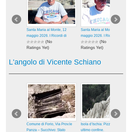
Santa Maria al Monte, 12
Santa Maria al Monte, 12
maggio 2026. I Ricordi di
maggio 2026. I Ricordi di
(No
(No
Ratings Yet)
Ratings Yet)
238 views
248 views
visualizzazioni
visualizzazioni
L'angolo di Vicente Schiano
Comune di Forio, Via Prov.le
Isola d’Ischia: Pizzi Bianchi,
Panza – Succhivo: Stato
ultimo confine.