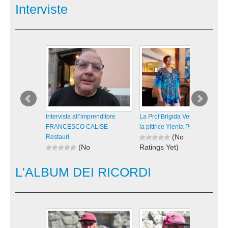
visualizzazioni
visualizzazioni
Interviste
Intervista all’imprenditore
La Prof Brigida Verde intervista
FRANCESCO CALISE
la pittrice Ylenia Pilato
(No
Restauri
(No
Ratings Yet)
Ratings Yet)
111 views
190 views
visualizzazioni
L'ALBUM DEI RICORDI
visualizzazioni