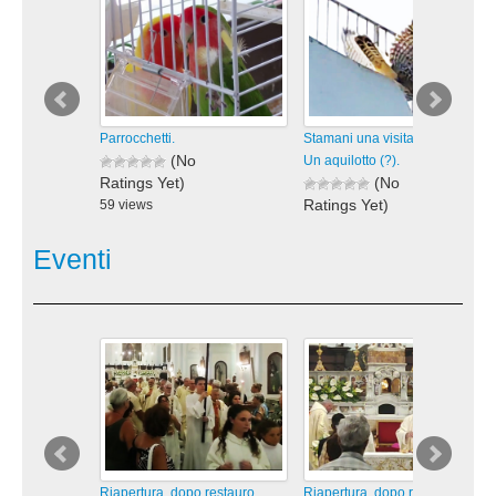
Parrocchetti.
Stamani una visita inaspettata:
(No
Un aquilotto (?).
Ratings Yet)
(No
Ratings Yet)
59 views
visualizzazioni
97 views
visualizzazioni
Eventi
Riapertura, dopo restauro,
Riapertura, dopo restauro,