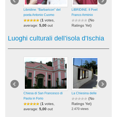
Libridine: “Barbaricon” del
LIBRIDINE: Il Poeta e Scrittore
poeta Antonio Cuomo
Franco Arminio
(
1
votes,
(No
average:
5,00
out
Ratings Yet)
of 5)
1.310 views
1.591 views
visualizzazioni
Luoghi culturali dell'isola d'Ischia
visualizzazioni
Chiesa di San Francesco di
La Chiesina delle Rose a Forio
(No
Paola in Forio
(
1
votes,
Ratings Yet)
average:
5,00
out
2.470 views
of 5)
visualizzazioni