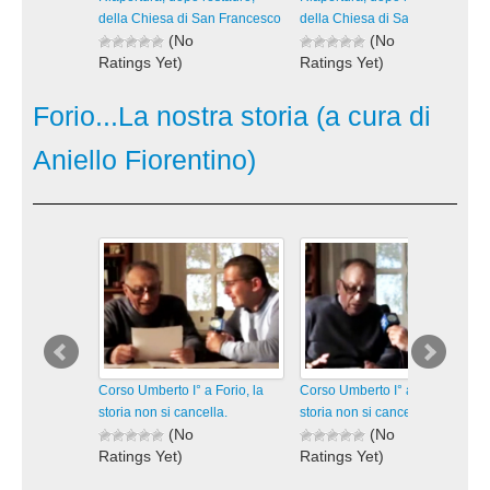
della Chiesa di San Francesco
della Chiesa di San Francesco
(No
(No
Ratings Yet)
Ratings Yet)
65 views
59 views
visualizzazioni
visualizzazioni
Forio...La nostra storia (a cura di
Aniello Fiorentino)
Corso Umberto I° a Forio, la
Corso Umberto I° a Forio, la
storia non si cancella.
storia non si cancella.
(No
(No
Ratings Yet)
Ratings Yet)
377 views
405 views