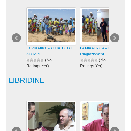
La Mia Africa – AIUTATECI AD
LA MIA AFRICA – Burkina Faso:
AIUTARE.
I ringraziamenti.
(No
(No
Ratings Yet)
Ratings Yet)
135 views
262 views
visualizzazioni
visualizzazioni
LIBRIDINE