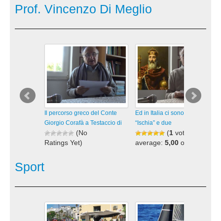
2.146 views
Prof. Vincenzo Di Meglio
visualizzazioni
Il percorso greco del Conte
Ed in Italia ci sono sette
Giorgio Corafà a Testaccio di
“Ischia” e due
(No
(
1
votes,
Ratings Yet)
average:
5,00
out
of 5)
279 views
visualizzazioni
435 views
Sport
visualizzazioni