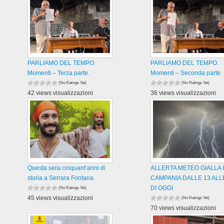
PARLIAMO DEL TEMPO.
PARLIAMO DEL TEMPO.
Momenti – Terza parte.
Momenti – Seconda parte.
(No Ratings Yet)
(No Ratings Yet)
42 views visualizzazioni
36 views visualizzazioni
Questa sera cinquant’anni di
ALLERTA METEO GIALLA 
storia a Serrara Fontana.
CAMPANIA DALLE 13 ALL
DI OGGI
(No Ratings Yet)
45 views visualizzazioni
(No Ratings Yet)
70 views visualizzazioni