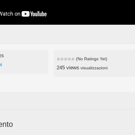
026
(No Ratings Yet)
I
245 views
visualizzazioni
ento