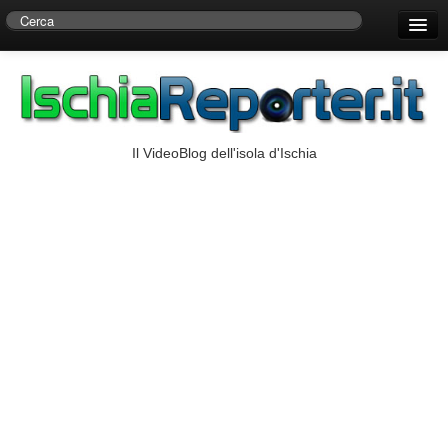
Home
Centro di Ricerche Storiche D’Ambra
Numeri Utili
Il VideoBlog dell'isola d'Ischia