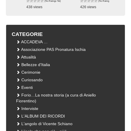
(No Ratings Yet)
(No Ratings Yet)
438 views
426 views
visualizzazioni
visualizzazioni
CATEGORIE
ACCADEVA …
Associazione PAS Pronatura Ischia
Attualità
Bellezze d'Italia
Cerimonie
Curiosando
Eventi
Forio…La nostra storia (a cura di Aniello
Fiorentino)
Interviste
L'ALBUM DEI RICORDI
L'angolo di Vicente Schiano