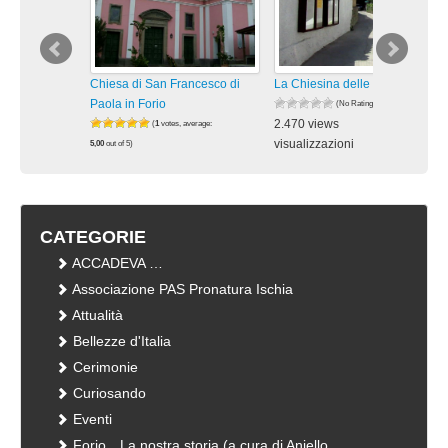
Chiesa di San Francesco di
La Chiesina delle Rose a Forio
Paola in Forio
(No Ratings Yet)
2.470 views
(
1
votes, average:
visualizzazioni
5,00
out of 5)
2.146 views
visualizzazioni
CATEGORIE
ACCADEVA …
Associazione PAS Pronatura Ischia
Attualità
Bellezze d'Italia
Cerimonie
Curiosando
Eventi
Forio…La nostra storia (a cura di Aniello