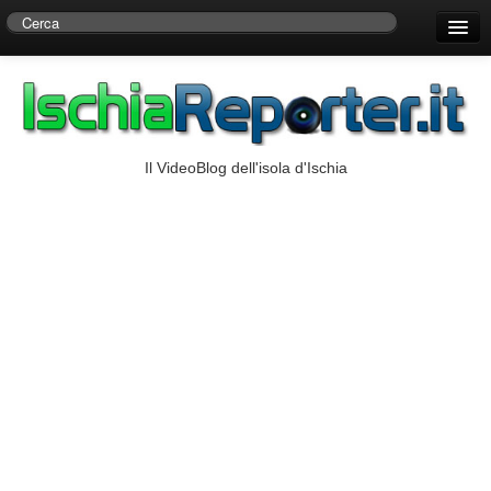
Home
Centro di Ricerche Storiche D’Ambra
Numeri Utili
Il VideoBlog dell'isola d'Ischia