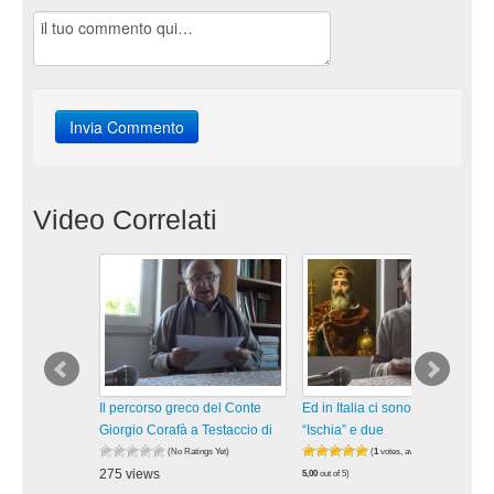
Video Correlati
Il percorso greco del Conte
Ed in Italia ci sono sette
Giorgio Corafà a Testaccio di
“Ischia” e due
(No Ratings Yet)
(
1
votes, average:
275 views
5,00
out of 5)