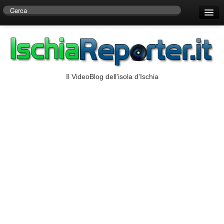
Home
Centro di Ricerche Storiche D’Ambra
Numeri Utili
Il VideoBlog dell'isola d'Ischia