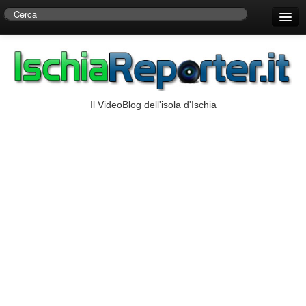
Home
Centro di Ricerche Storiche D’Ambra
Numeri Utili
Il VideoBlog dell'isola d'Ischia