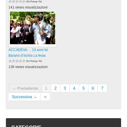
(No Ratings Yet)
141 views visualizzazioni
ACCADEVA … 13 anni fa!
Barano d’Ischia La festa
(No Ratings Yet)
136 views visualizzazioni
← Precedente
1
2
3
4
5
6
7
Successiva →
»