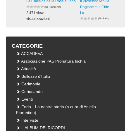
La Chiesina delle Rose a Forio
Il Professor Achille Della
Ragione e le Chiese di Forio:
(No Ratings Yet)
2.471 views
La
visualizzazioni
(No Ratings Yet)
4.377 views
visualizzazioni
CATEGORIE
ACCADEVA …
Associazione PAS Pronatura Ischia
Attualità
Bellezze d'Italia
Cerimonie
Curiosando
Eventi
Forio…La nostra storia (a cura di Aniello
Fiorentino)
Interviste
L'ALBUM DEI RICORDI