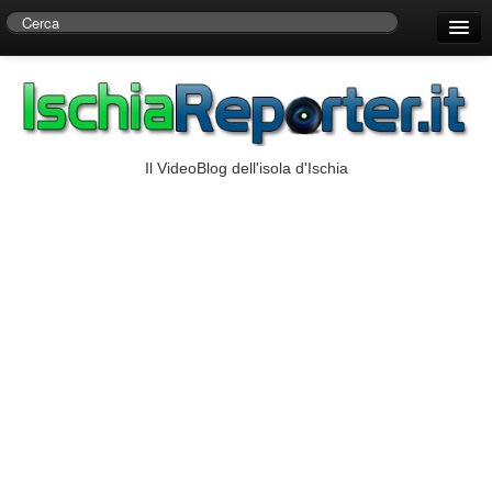
Home
Centro di Ricerche Storiche D’Ambra
Numeri Utili
Il VideoBlog dell'isola d'Ischia