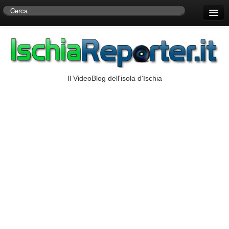
Home
Centro di Ricerche Storiche D’Ambra
Numeri Utili
Il VideoBlog dell'isola d'Ischia