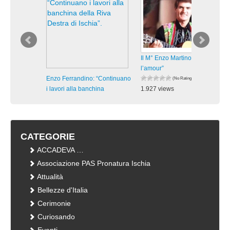
Il M° Enzo Martino in “Hymne à
l’amour”
Enzo Ferrandino: “Continuano
(No Ratings Yet)
i lavori alla banchina
1.927 views
visualizzazioni
(No Ratings Yet)
591 views
visualizzazioni
CATEGORIE
ACCADEVA …
Associazione PAS Pronatura Ischia
Attualità
Bellezze d'Italia
Cerimonie
Curiosando
Eventi