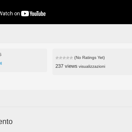
6
(No Ratings Yet)
I
237 views
visualizzazioni
ento