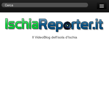
Home
Centro di Ricerche Storiche D’Ambra
Numeri Utili
Il VideoBlog dell'isola d'Ischia