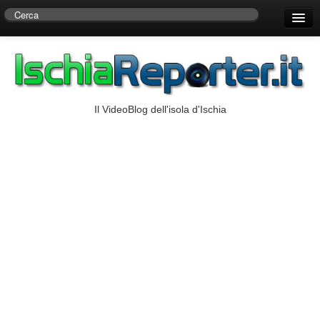
Home
Centro di Ricerche Storiche D’Ambra
Numeri Utili
Il VideoBlog dell'isola d'Ischia