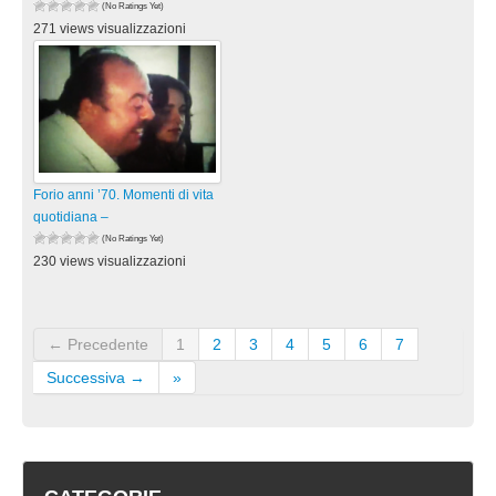
(No Ratings Yet)
271 views visualizzazioni
Forio anni ’70. Momenti di vita
quotidiana –
(No Ratings Yet)
230 views visualizzazioni
← Precedente
1
2
3
4
5
6
7
Successiva →
»