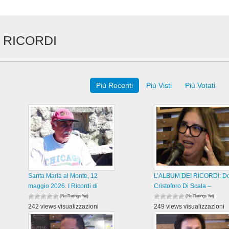
 RICORDI
Più Recenti
Più Visti
Più Votati
Santa Maria al Monte, 12
L’ALBUM DEI RICORDI: D
maggio 2026. I Ricordi di
Cristoforo Di Scala –
(No Ratings Yet)
(No Ratings Yet)
242 views visualizzazioni
249 views visualizzazioni