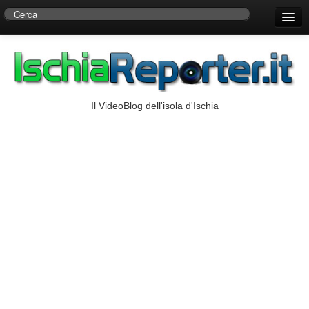
Home
Centro di Ricerche Storiche D’Ambra
Numeri Utili
Il VideoBlog dell'isola d'Ischia