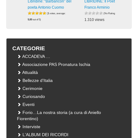
Libridine: “Barbaricon” del
LIBRIDINE: Il Poeta e Scrittore
poeta Antonio Cuomo
Franco Arminio
(
1
votes, average:
(No Ratings Yet)
1.310 views
5,00
out of 5)
1.591 views
visualizzazioni
visualizzazioni
CATEGORIE
ACCADEVA …
Associazione PAS Pronatura Ischia
Attualità
Bellezze d'Italia
Cerimonie
Curiosando
Eventi
Forio…La nostra storia (a cura di Aniello
Fiorentino)
Interviste
L'ALBUM DEI RICORDI