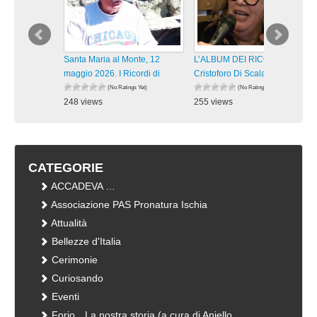
Santa Maria al Monte, 12
L’ALBUM DEI RICORDI: Don
maggio 2026. I Ricordi di
Cristoforo Di Scala –
(No Ratings Yet)
(No Ratings Yet)
248 views
255 views
visualizzazioni
visualizzazioni
CATEGORIE
ACCADEVA …
Associazione PAS Pronatura Ischia
Attualità
Bellezze d'Italia
Cerimonie
Curiosando
Eventi
Forio…La nostra storia (a cura di Aniello