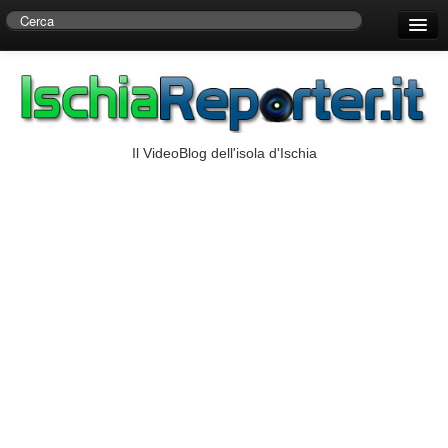
Home
Centro di Ricerche Storiche D’Ambra
Numeri Utili
Il VideoBlog dell'isola d'Ischia