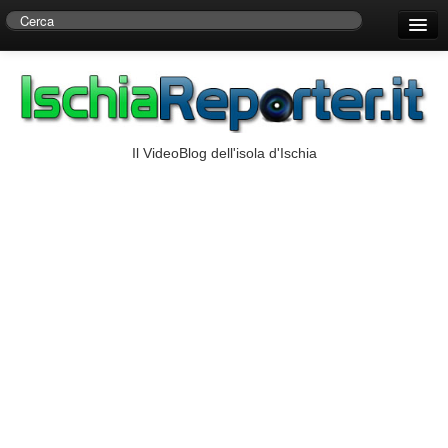
Home
Centro di Ricerche Storiche D’Ambra
Numeri Utili
Il VideoBlog dell'isola d'Ischia