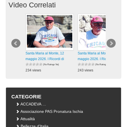
Video Correlati
Santa Maria al Monte, 12
Santa Maria al Monte, 12
maggio 2026. I Ricordi di
maggio 2026. I Ricordi di
(No Ratings Yet)
(No Ratings Yet)
234 views
243 views
visualizzazioni
visualizzazioni
CATEGORIE
ACCADEVA …
Associazione PAS Pronatura Ischia
Attualità
Bellezze d'Italia