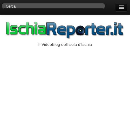
Home
Centro di Ricerche Storiche D’Ambra
Numeri Utili
Il VideoBlog dell'isola d'Ischia