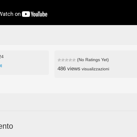
24
(No Ratings Yet)
I
486 views
visualizzazioni
ento