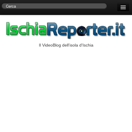
Home
Centro di Ricerche Storiche D’Ambra
Numeri Utili
Il VideoBlog dell'isola d'Ischia