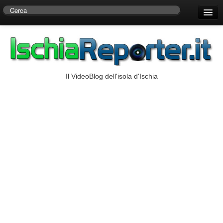
Home
Centro di Ricerche Storiche D’Ambra
Numeri Utili
Il VideoBlog dell'isola d'Ischia