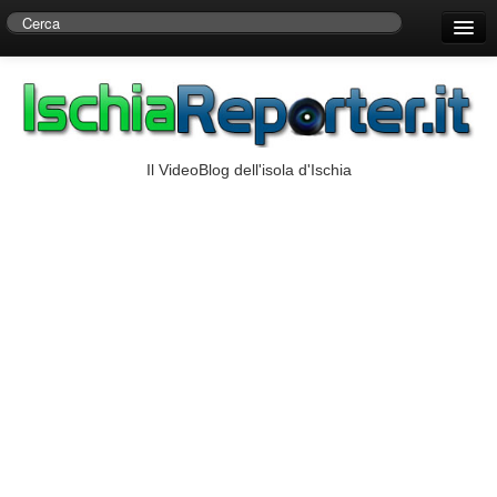
Home
Centro di Ricerche Storiche D’Ambra
Numeri Utili
Il VideoBlog dell'isola d'Ischia