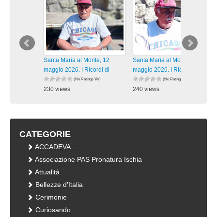
Santa Maria al Monte, 12
Santa Maria al Monte, 12
maggio 2026. I Ricordi di
maggio 2026. I Ricordi di
(No Ratings Yet)
(No Ratings Yet)
230 views
240 views
visualizzazioni
visualizzazioni
CATEGORIE
ACCADEVA …
Associazione PAS Pronatura Ischia
Attualità
Bellezze d'Italia
Cerimonie
Curiosando