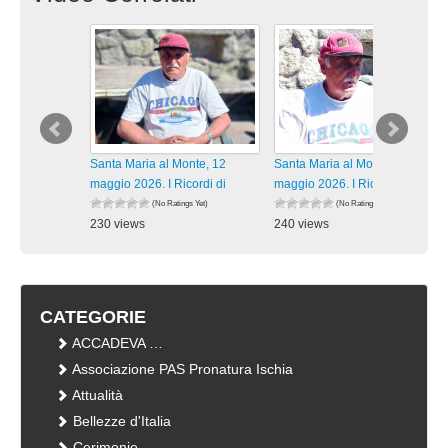
Santa Maria al Monte, 12
Santa Maria al Monte, 12
maggio 2026. I Ricordi di
maggio 2026. I Ricordi di
(No Ratings Yet)
(No Ratings Yet)
230 views
240 views
visualizzazioni
visualizzazioni
CATEGORIE
ACCADEVA …
Associazione PAS Pronatura Ischia
Attualità
Bellezze d'Italia
Cerimonie