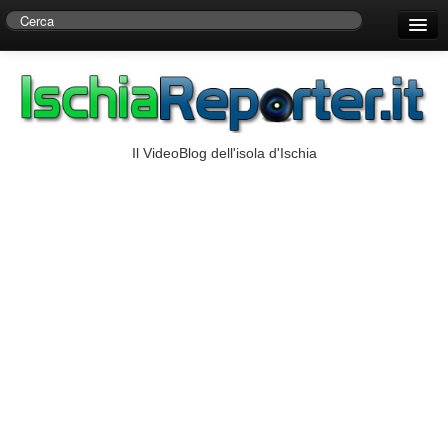
Home
Centro di Ricerche Storiche D’Ambra
Numeri Utili
Il VideoBlog dell'isola d'Ischia