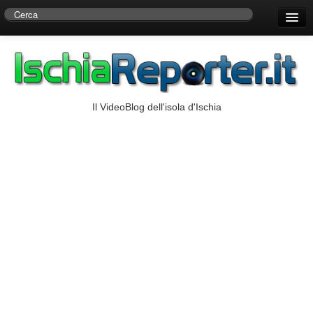
Home
Centro di Ricerche Storiche D’Ambra
Numeri Utili
Il VideoBlog dell'isola d'Ischia