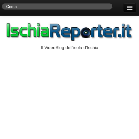
Home
Centro di Ricerche Storiche D’Ambra
Numeri Utili
Il VideoBlog dell'isola d'Ischia