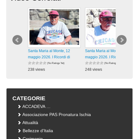
Santa Maria al Monte, 12
Santa Maria al Monte, 12
maggio 2026. I Ricordi di
maggio 2026. I Ricordi di
(No Ratings Yet)
(No Ratings Yet)
238 views
248 views
visualizzazioni
visualizzazioni
CATEGORIE
ACCADEVA …
Associazione PAS Pronatura Ischia
Attualità
Bellezze d'Italia
Cerimonie