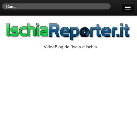
Home
Centro di Ricerche Storiche D’Ambra
Numeri Utili
Il VideoBlog dell'isola d'Ischia