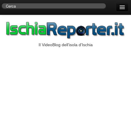
Home
Centro di Ricerche Storiche D’Ambra
Numeri Utili
Il VideoBlog dell'isola d'Ischia