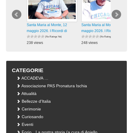
Santa Maria al Monte, 12
Santa Maria al Monte, 12
maggio 2026. I Ricordi di
maggio 2026. I Ricordi di
(No Ratings Yet)
(No Ratings Yet)
238 views
248 views
visualizzazioni
visualizzazioni
CATEGORIE
ACCADEVA …
Associazione PAS Pronatura Ischia
Attualità
Bellezze d'Italia
Cerimonie
Curiosando
Eventi
Forio…La nostra storia (a cura di Aniello