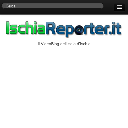
Home
Centro di Ricerche Storiche D’Ambra
Numeri Utili
Il VideoBlog dell'isola d'Ischia