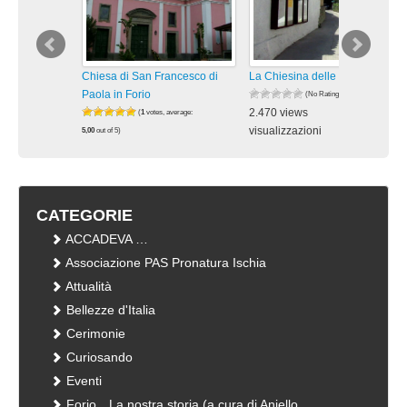
Chiesa di San Francesco di
La Chiesina delle Rose a Forio
Paola in Forio
(No Ratings Yet)
2.470 views
(
1
votes, average:
visualizzazioni
5,00
out of 5)
2.146 views
visualizzazioni
CATEGORIE
ACCADEVA …
Associazione PAS Pronatura Ischia
Attualità
Bellezze d'Italia
Cerimonie
Curiosando
Eventi
Forio…La nostra storia (a cura di Aniello