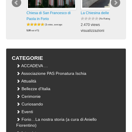
Chiesa di San Francesco di
La Chiesina delle Rose a Forio
Paola in Forio
(No Ratings Yet)
2.470 views
(
1
votes, average:
visualizzazioni
5,00
out of 5)
2.146 views
visualizzazioni
CATEGORIE
ACCADEVA …
Associazione PAS Pronatura Ischia
Attualità
Bellezze d'Italia
Cerimonie
Curiosando
Eventi
Forio…La nostra storia (a cura di Aniello
Fiorentino)