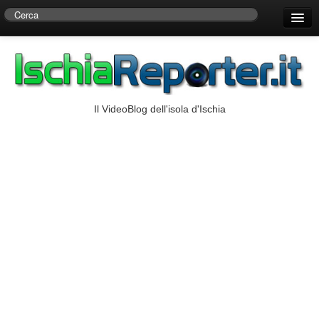
Home
Centro di Ricerche Storiche D’Ambra
Numeri Utili
Il VideoBlog dell'isola d'Ischia