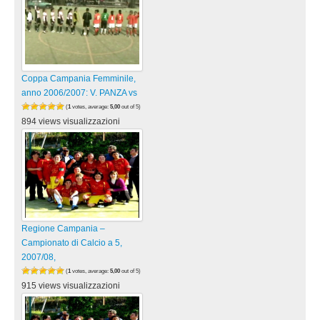
Coppa Campania Femminile,
anno 2006/2007: V. PANZA vs
(
1
votes, average:
5,00
out of 5)
894 views visualizzazioni
Regione Campania –
Campionato di Calcio a 5,
2007/08,
(
1
votes, average:
5,00
out of 5)
915 views visualizzazioni