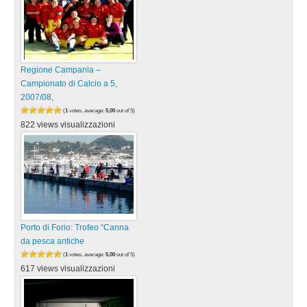
Regione Campania –
Campionato di Calcio a 5,
2007/08,
(
1
votes, average:
5,00
out of 5)
822 views visualizzazioni
Porto di Forio: Trofeo “Canna
da pesca antiche
(
1
votes, average:
5,00
out of 5)
617 views visualizzazioni