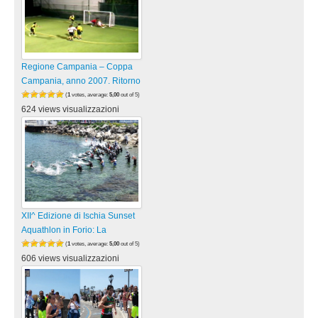
Regione Campania – Coppa
Campania, anno 2007. Ritorno
(
1
votes, average:
5,00
out of 5)
624 views visualizzazioni
XII^ Edizione di Ischia Sunset
Aquathlon in Forio: La
(
1
votes, average:
5,00
out of 5)
606 views visualizzazioni