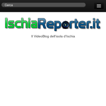
Home
Centro di Ricerche Storiche D’Ambra
Numeri Utili
Il VideoBlog dell'isola d'Ischia