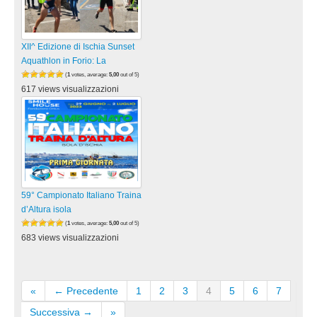
XII^ Edizione di Ischia Sunset
Aquathlon in Forio: La
(
1
votes, average:
5,00
out of 5)
617 views visualizzazioni
59° Campionato Italiano Traina
d’Altura isola
(
1
votes, average:
5,00
out of 5)
683 views visualizzazioni
«
← Precedente
1
2
3
4
5
6
7
Successiva →
»