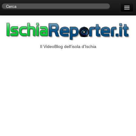
Home
Centro di Ricerche Storiche D’Ambra
Numeri Utili
Il VideoBlog dell'isola d'Ischia