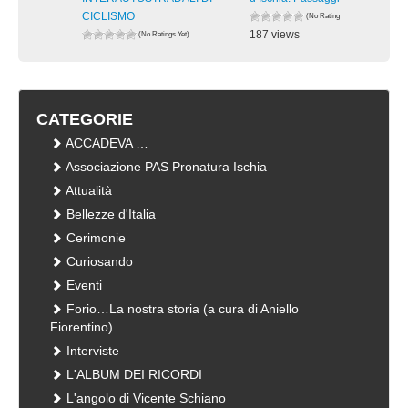
CICLISMO
(No Ratings Yet)
187 views
(No Ratings Yet)
175 views
visualizzazioni
visualizzazioni
CATEGORIE
ACCADEVA …
Associazione PAS Pronatura Ischia
Attualità
Bellezze d'Italia
Cerimonie
Curiosando
Eventi
Forio…La nostra storia (a cura di Aniello
Fiorentino)
Interviste
L'ALBUM DEI RICORDI
L'angolo di Vicente Schiano