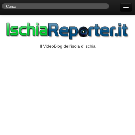
Home
Centro di Ricerche Storiche D’Ambra
Numeri Utili
Il VideoBlog dell'isola d'Ischia