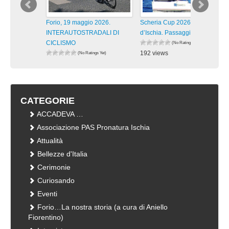
Forio, 19 maggio 2026.
Scheria Cup 2026 Isola
INTERAUTOSTRADALI DI
d’Ischia. Passaggi lungo la
CICLISMO
(No Ratings Yet)
192 views
(No Ratings Yet)
180 views
visualizzazioni
visualizzazioni
CATEGORIE
ACCADEVA …
Associazione PAS Pronatura Ischia
Attualità
Bellezze d'Italia
Cerimonie
Curiosando
Eventi
Forio…La nostra storia (a cura di Aniello
Fiorentino)