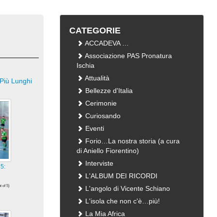
CATEGORIE
ACCADEVA …
Associazione PAS Pronatura
Ischia
Attualità
Più Lunghi
Bellezze d'Italia
Cerimonie
Curiosando
Eventi
Forio…La nostra storia (a cura
di Aniello Fiorentino)
Interviste
5:
L'ALBUM DEI RICORDI
t of 5)
L'angolo di Vicente Schiano
i
L'isola che non c'è…più!
La Mia Africa