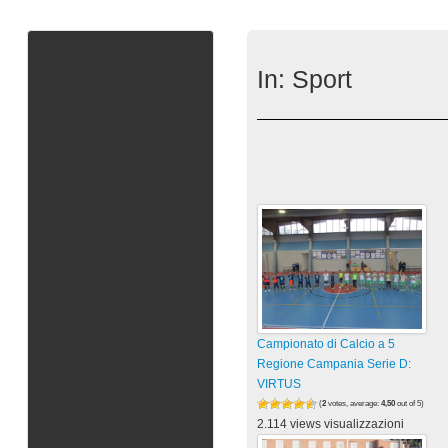
In:
Sport
Campionato di Calcio a 5
Regione Campania Serie D:
VIRTUS
(
2
votes, average:
4,50
out of 5)
2.114 views visualizzazioni