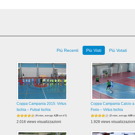
Più Recenti
Più Visti
Più Votati
Coppa Campania 2015: Virtus
Coppa Campania Calcio a 
Ischia – Futsal Ischia
Forio – Virtus Ischia
(
4
votes, average:
4,25
out of 5)
(
2
votes, average:
4,00
ou
2.016 views visualizzazioni
1.928 views visualizzazion