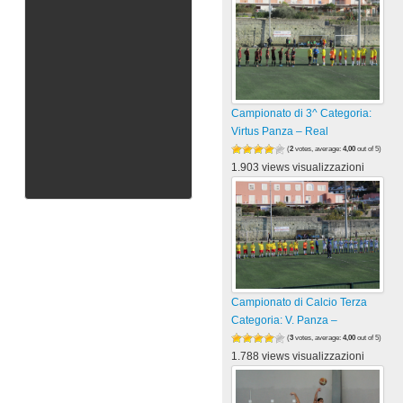
Campionato di 3^ Categoria:
Virtus Panza – Real
(
2
votes, average:
4,00
out of 5)
1.903 views visualizzazioni
Campionato di Calcio Terza
Categoria: V. Panza –
(
3
votes, average:
4,00
out of 5)
1.788 views visualizzazioni