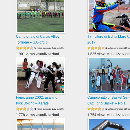
Campionato di Calcio Allievi:
Il vincitore di Ischia Mare 
Torrione – S.Giorgio
2017
(
2
votes, average:
4,00
out of 5)
(
2
votes, average:
4,50
ou
1.901 views visualizzazioni
1.835 views visualizzazion
Forio, anno 2002: Esami di
Campionato di Basket Seri
Kick Boxing – Karate
C/2: Forio Basket – Nola
(
1
votes, average:
3,00
out of 5)
(
2
votes, average:
4,00
ou
1.778 views visualizzazioni
1.754 views visualizzazion