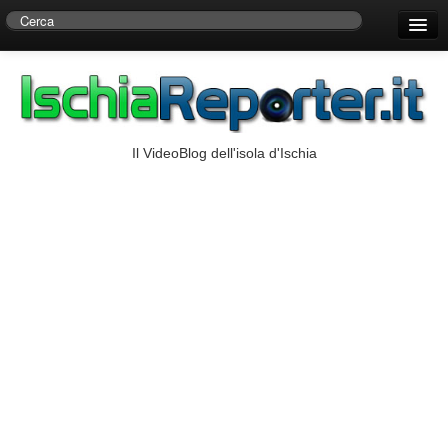
Home
Centro di Ricerche Storiche D’Ambra
Numeri Utili
Il VideoBlog dell'isola d'Ischia