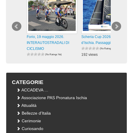
Forio, 19 maggio 2026.
Scheria Cup 2026 Isola
INTERAUTOSTRADALI DI
d’Ischia. Passaggi lungo la
CICLISMO
(No Ratings Yet)
192 views
(No Ratings Yet)
180 views
visualizzazioni
visualizzazioni
CATEGORIE
ACCADEVA …
Associazione PAS Pronatura Ischia
Attualità
Bellezze d'Italia
Cerimonie
Curiosando