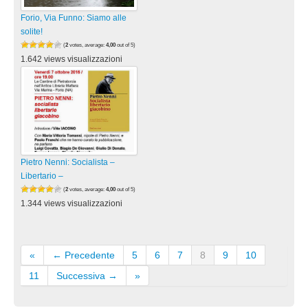
Forio, Via Funno: Siamo alle
solite!
(
2
votes, average:
4,00
out of 5)
1.642 views visualizzazioni
Pietro Nenni: Socialista –
Libertario –
(
2
votes, average:
4,00
out of 5)
1.344 views visualizzazioni
«
← Precedente
5
6
7
8
9
10
11
Successiva →
»