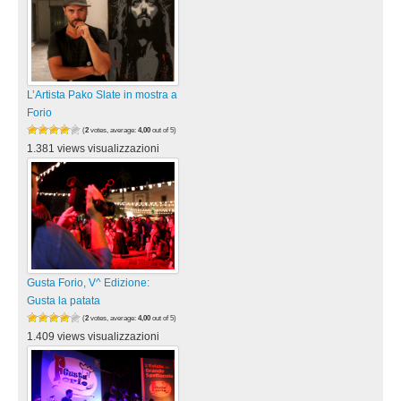
L’Artista Pako Slate in mostra a
Forio
(
2
votes, average:
4,00
out of 5)
1.381 views visualizzazioni
Gusta Forio, V^ Edizione:
Gusta la patata
(
2
votes, average:
4,00
out of 5)
1.409 views visualizzazioni