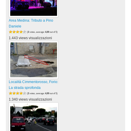
Area Medina: Tributo a Pino
Daniele
(
2
votes, average:
4,00
out of 5)
1.443 views visualizzazioni
Località Cimmentorosso, Forio:
La strada sprofonda
(
2
votes, average:
4,00
out of 5)
1.340 views visualizzazioni