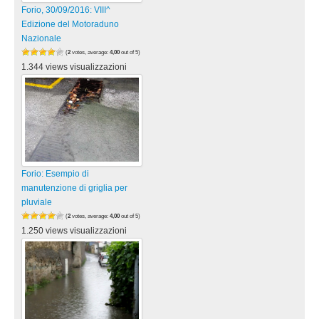
Forio, 30/09/2016: VIII^
Edizione del Motoraduno
Nazionale
(
2
votes, average:
4,00
out of 5)
1.344 views visualizzazioni
Forio: Esempio di
manutenzione di griglia per
pluviale
(
2
votes, average:
4,00
out of 5)
1.250 views visualizzazioni