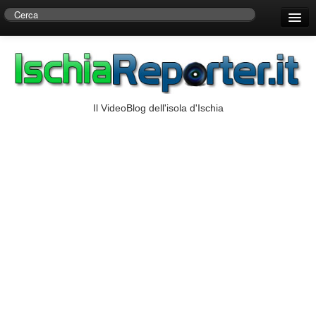
Home
Centro di Ricerche Storiche D’Ambra
Numeri Utili
Il VideoBlog dell'isola d'Ischia