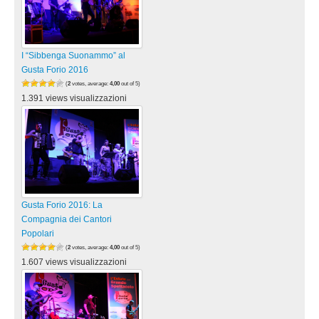
I “Sibbenga Suonammo” al
Gusta Forio 2016
(
2
votes, average:
4,00
out of 5)
1.391 views visualizzazioni
Gusta Forio 2016: La
Compagnia dei Cantori
Popolari
(
2
votes, average:
4,00
out of 5)
1.607 views visualizzazioni