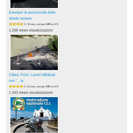
Esempio di pericolosità delle
strade isolane
(
2
votes, average:
4,00
out of 5)
1.266 views visualizzazioni
Citara, Forio: Lavori effettuati
con “…la
(
2
votes, average:
4,00
out of 5)
1.343 views visualizzazioni