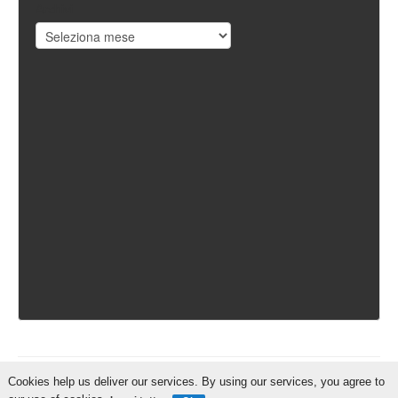
Archivi
Cookies help us deliver our services. By using our services, you agree to
IschiaReporter.it - Curato da
Pietro Coppa