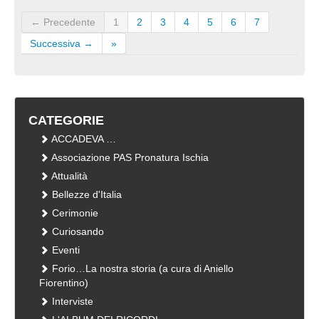
← Precedente
1
2
3
4
5
6
7
Successiva →
»
CATEGORIE
ACCADEVA …
Associazione PAS Pronatura Ischia
Attualità
Bellezze d'Italia
Cerimonie
Curiosando
Eventi
Forio…La nostra storia (a cura di Aniello
Fiorentino)
Interviste