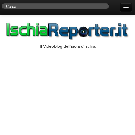
Home
Centro di Ricerche Storiche D’Ambra
Numeri Utili
Il VideoBlog dell'isola d'Ischia