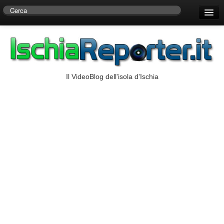
Home
Centro di Ricerche Storiche D’Ambra
Numeri Utili
Il VideoBlog dell'isola d'Ischia