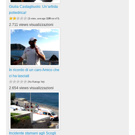
Giulia Castagliuolo: Un’artista
poliedrica!
(
1
votes, average:
2,00
out of 5)
2.711 views visualizzazioni
In ricordo di un caro Amico che
ci ha lasciati
(No Ratings Yet)
2.654 views visualizzazioni
Incidente stamani agli Scogli