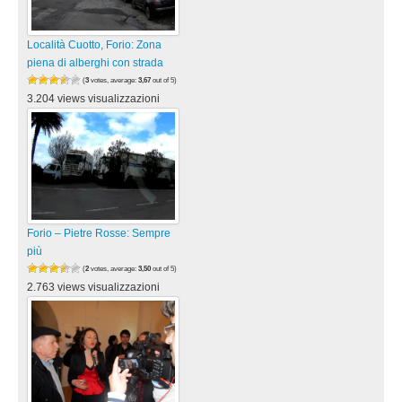
Località Cuotto, Forio: Zona
piena di alberghi con strada
(
3
votes, average:
3,67
out of 5)
3.204 views visualizzazioni
Forio – Pietre Rosse: Sempre
più
(
2
votes, average:
3,50
out of 5)
2.763 views visualizzazioni