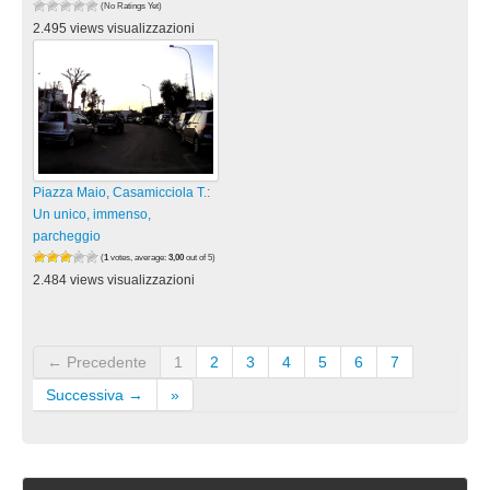
(No Ratings Yet)
2.495 views visualizzazioni
Piazza Maio, Casamicciola T.:
Un unico, immenso,
parcheggio
(
1
votes, average:
3,00
out of 5)
2.484 views visualizzazioni
← Precedente
1
2
3
4
5
6
7
Successiva →
»