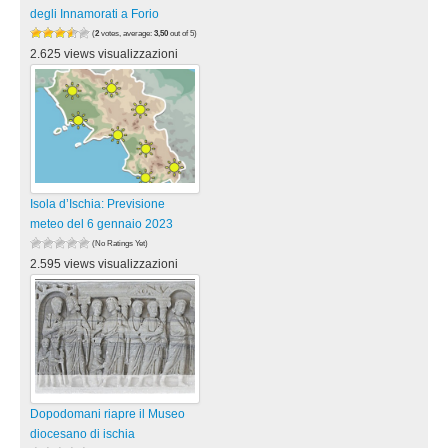
degli Innamorati a Forio
(
2
votes, average:
3,50
out of 5)
2.625 views visualizzazioni
Isola d’Ischia: Previsione
meteo del 6 gennaio 2023
(No Ratings Yet)
2.595 views visualizzazioni
Dopodomani riapre il Museo
diocesano di ischia