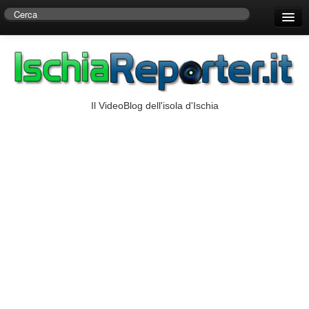
Home
Centro di Ricerche Storiche D’Ambra
Numeri Utili
Il VideoBlog dell'isola d'Ischia