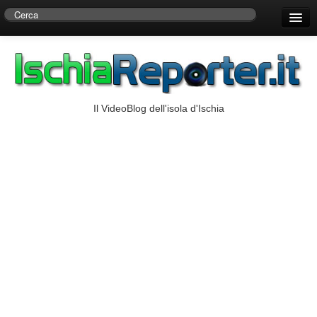
Home
Centro di Ricerche Storiche D’Ambra
Numeri Utili
Il VideoBlog dell'isola d'Ischia