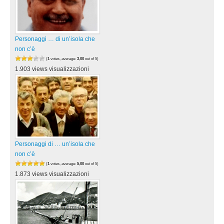
Personaggi … di un’isola che
non c’è
(
1
votes, average:
3,00
out of 5)
1.903 views visualizzazioni
Personaggi di … un’isola che
non c’è
(
1
votes, average:
5,00
out of 5)
1.873 views visualizzazioni