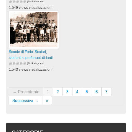
(No Ratings Yet)
1.549 views visualizzazioni
Scuole di Forio: Scolari,
studenti e professori di tanti
(No Ratings Yet)
1.543 views visualizzazioni
← Precedente
1
2
3
4
5
6
7
Successiva →
»