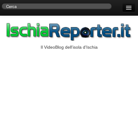
Home
Centro di Ricerche Storiche D’Ambra
Numeri Utili
Il VideoBlog dell'isola d'Ischia