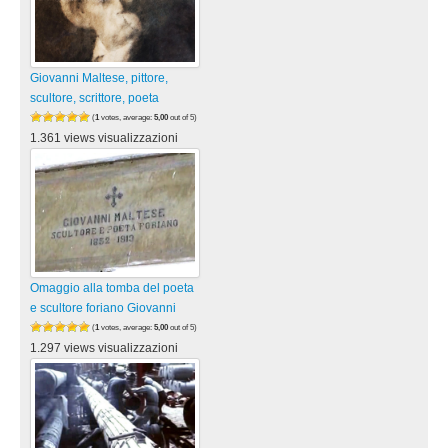
Giovanni Maltese, pittore,
scultore, scrittore, poeta
(
1
votes, average:
5,00
out of 5)
1.361 views visualizzazioni
Omaggio alla tomba del poeta
e scultore foriano Giovanni
(
1
votes, average:
5,00
out of 5)
1.297 views visualizzazioni