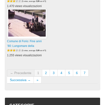
(
1
votes, average:
3,00
out of 5)
1.470 views visualizzazioni
Comune di Forio: Fine anni
’80: Lungomare della
(
1
votes, average:
3,00
out of 5)
1.255 views visualizzazioni
← Precedente
1
2
3
4
5
6
7
Successiva →
»