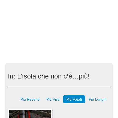
In:
L’isola che non c’è…più!
Più Recenti
Più Visti
Più Votati
Più Lunghi