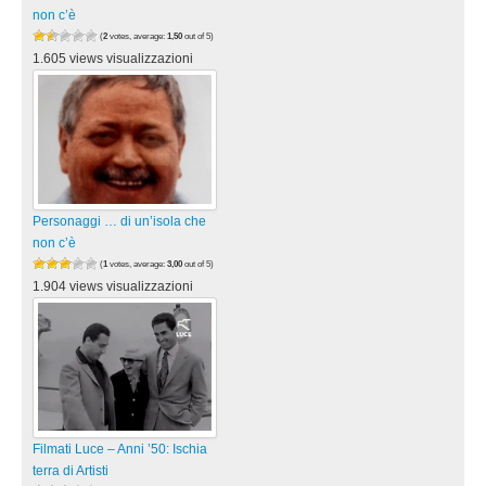
non c’è
(
2
votes, average:
1,50
out of 5)
1.605 views visualizzazioni
Personaggi … di un’isola che
non c’è
(
1
votes, average:
3,00
out of 5)
1.904 views visualizzazioni
Filmati Luce – Anni ’50: Ischia
terra di Artisti