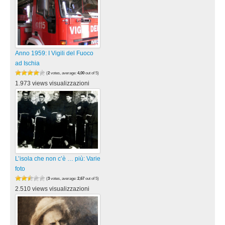
Anno 1959: I Vigili del Fuoco
ad Ischia
(
2
votes, average:
4,00
out of 5)
1.973 views visualizzazioni
L’isola che non c’è … più: Varie
foto
(
3
votes, average:
2,67
out of 5)
2.510 views visualizzazioni