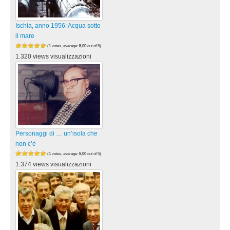
Ischia, anno 1956: Acqua sotto
il mare
(
1
votes, average:
5,00
out of 5)
1.320 views visualizzazioni
Personaggi di … un’isola che
non c’è
(
1
votes, average:
5,00
out of 5)
1.374 views visualizzazioni