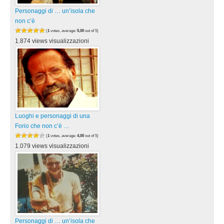
Personaggi di … un’isola che
non c’è
(
1
votes, average:
5,00
out of 5)
1.874 views visualizzazioni
Luoghi e personaggi di una
Forio che non c’è …
(
1
votes, average:
4,00
out of 5)
1.079 views visualizzazioni
Personaggi di … un’isola che