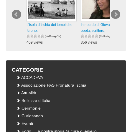
L’isola d’Ischia dei tempi che
In ricordo di Giovanni Verde,
furono.
poeta, scrittore,
(No Ratings Yet)
(No Ratings Yet)
409 views
356 views
visualizzazioni
visualizzazioni
CATEGORIE
ACCADEVA …
Associazione PAS Pronatura Ischia
Attualità
Bellezze d'Italia
Cerimonie
Curiosando
Eventi
Forio…La nostra storia (a cura di Aniello