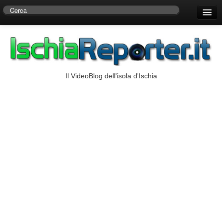
Home
Centro di Ricerche Storiche D’Ambra
Numeri Utili
Il VideoBlog dell'isola d'Ischia