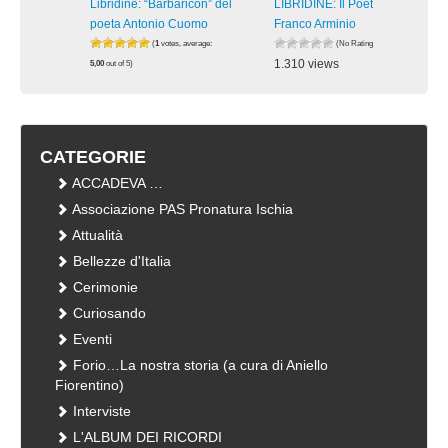
Libridine: “Barbaricon” del
LIBRIDINE: Il Poeta e Scrittore
poeta Antonio Cuomo
Franco Arminio
(
1
votes, average:
(No Ratings Yet)
1.310 views
5,00
out of 5)
1.591 views
visualizzazioni
visualizzazioni
CATEGORIE
ACCADEVA …
Associazione PAS Pronatura Ischia
Attualità
Bellezze d'Italia
Cerimonie
Curiosando
Eventi
Forio…La nostra storia (a cura di Aniello
Fiorentino)
Interviste
L'ALBUM DEI RICORDI