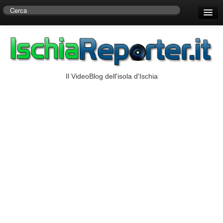
Home
Centro di Ricerche Storiche D’Ambra
Numeri Utili
Il VideoBlog dell'isola d'Ischia