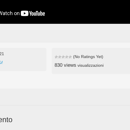
021
(No Ratings Yet)
ù!
830 views
visualizzazioni
ento