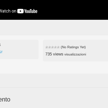
1
(No Ratings Yet)
ù!
735 views
visualizzazioni
ento