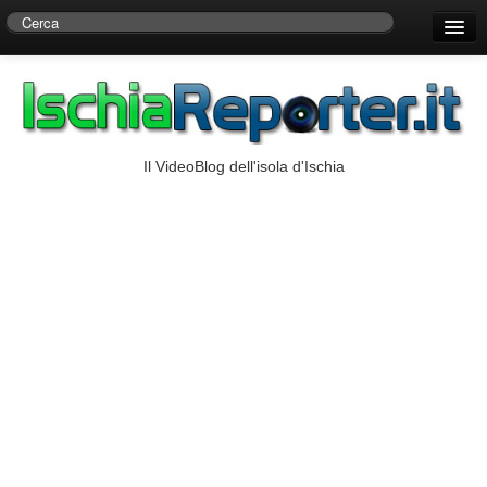
Home
Centro di Ricerche Storiche D’Ambra
Numeri Utili
Il VideoBlog dell'isola d'Ischia