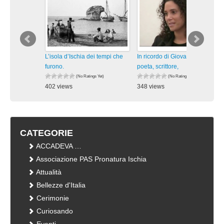
L’isola d’Ischia dei tempi che
In ricordo di Giovanni Verde,
furono.
poeta, scrittore,
(No Ratings Yet)
(No Ratings Yet)
402 views
348 views
visualizzazioni
visualizzazioni
CATEGORIE
ACCADEVA …
Associazione PAS Pronatura Ischia
Attualità
Bellezze d'Italia
Cerimonie
Curiosando
Eventi