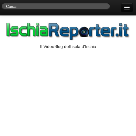
Home
Centro di Ricerche Storiche D’Ambra
Numeri Utili
Il VideoBlog dell'isola d'Ischia