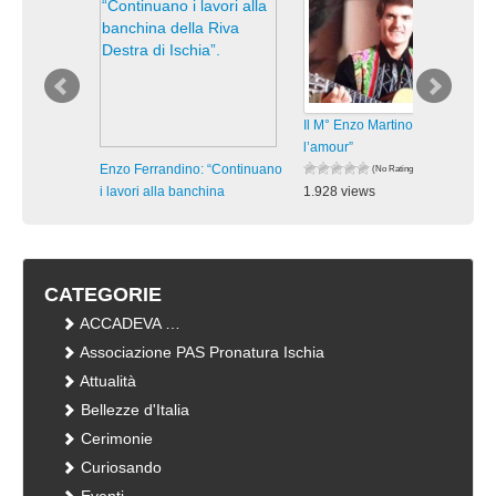
Il M° Enzo Martino in “Hymne à
l’amour”
Enzo Ferrandino: “Continuano
(No Ratings Yet)
i lavori alla banchina
1.928 views
visualizzazioni
(No Ratings Yet)
591 views
visualizzazioni
CATEGORIE
ACCADEVA …
Associazione PAS Pronatura Ischia
Attualità
Bellezze d'Italia
Cerimonie
Curiosando
Eventi