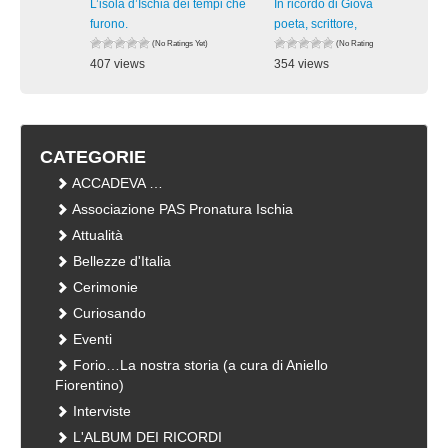
L’isola d’Ischia dei tempi che
In ricordo di Giovanni Verde,
furono.
poeta, scrittore,
(No Ratings Yet)
(No Ratings Yet)
407 views
354 views
visualizzazioni
visualizzazioni
CATEGORIE
ACCADEVA …
Associazione PAS Pronatura Ischia
Attualità
Bellezze d'Italia
Cerimonie
Curiosando
Eventi
Forio…La nostra storia (a cura di Aniello
Fiorentino)
Interviste
L'ALBUM DEI RICORDI