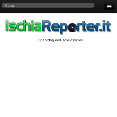
Home
Centro di Ricerche Storiche D’Ambra
Numeri Utili
Il VideoBlog dell'isola d'Ischia