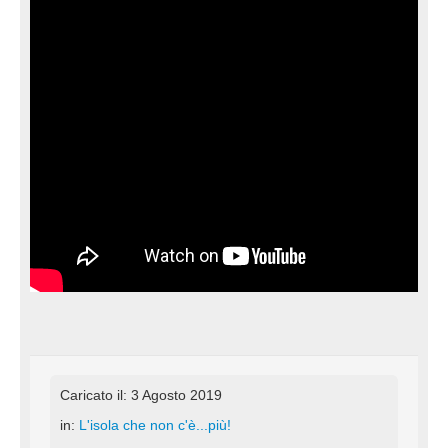
Caricato il: 3 Agosto 2019
in:
L'isola che non c'è...più!