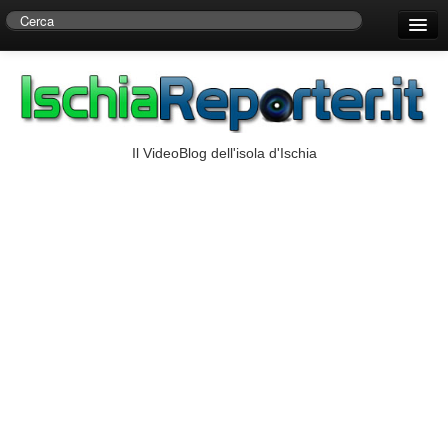
Home
Centro di Ricerche Storiche D’Ambra
Numeri Utili
Il VideoBlog dell'isola d'Ischia