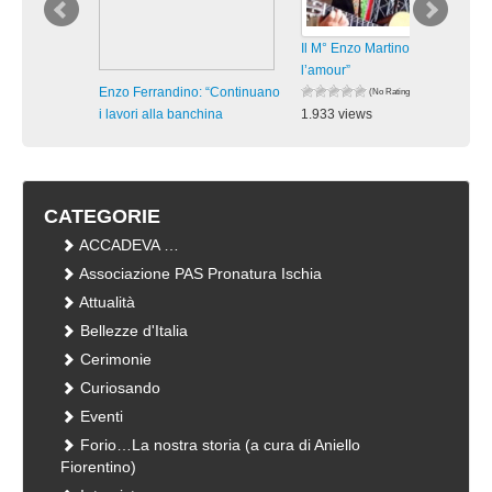
Il M° Enzo Martino in “Hymne à
l’amour”
Enzo Ferrandino: “Continuano
(No Ratings Yet)
i lavori alla banchina
1.933 views
visualizzazioni
(No Ratings Yet)
596 views
visualizzazioni
CATEGORIE
ACCADEVA …
Associazione PAS Pronatura Ischia
Attualità
Bellezze d'Italia
Cerimonie
Curiosando
Eventi
Forio…La nostra storia (a cura di Aniello
Fiorentino)