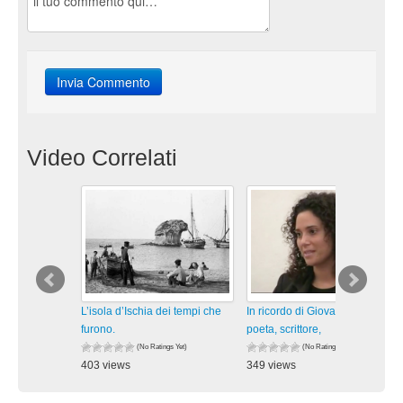
Video Correlati
L’isola d’Ischia dei tempi che
In ricordo di Giovanni Verde,
furono.
poeta, scrittore,
(No Ratings Yet)
(No Ratings Yet)
403 views
349 views
visualizzazioni
visualizzazioni