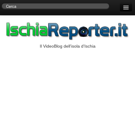
Home
Centro di Ricerche Storiche D’Ambra
Numeri Utili
Il VideoBlog dell'isola d'Ischia