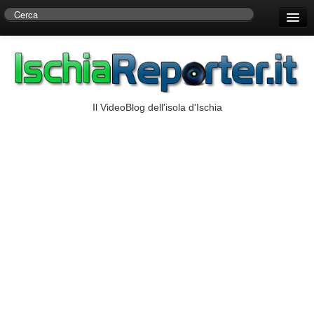
Home
Centro di Ricerche Storiche D’Ambra
Numeri Utili
Il VideoBlog dell'isola d'Ischia